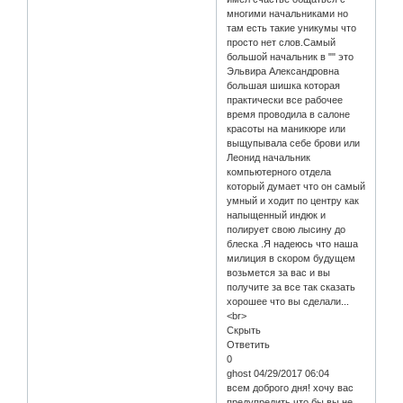
многими начальниками но
там есть такие уникумы что
просто нет слов.Самый
большой начальник в "" это
Эльвира Александровна
большая шишка которая
практически все рабочее
время проводила в салоне
красоты на маникюре или
выщупывала себе брови или
Леонид начальник
компьютерного отдела
который думает что он самый
умный и ходит по центру как
напыщенный индюк и
полирует свою лысину до
блеска .Я надеюсь что наша
милиция в скором будущем
возьмется за вас и вы
получите за все так сказать
хорошее что вы сделали...
<br>
Скрыть
Ответить
0
ghost 04/29/2017 06:04
всем доброго дня! хочу вас
предупредить что бы вы не