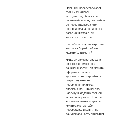
Перш ніж інвестувати свої
гроші у фінансові
інструменти, обов’язково
переконайтеся, що ви робите
це через ліцензованого
посередника, а не одного з
багатьох шахраїв, які
ховаються в Інтернеті.
Що робити якщо ви втратили
кошти на Esperio, або не
можете їх вивести?
Якщо ви використовували
свої кредитні/дебетові
банківські картки, ви можете
оформити з нашою
допомогою на чарджбек і
розраховувати на
повернення платежу,
сподіваючись, що всі або
частину вкладених грошей
можна повернути. На жаль,
якщо ви поповнили депозит
криптовалютою, або
перерахували кошти на
рахунок або карту приватної