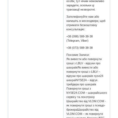
особи, тут нічим неможливо
зарадити, оскільки ці
транзакції незворотні.
Зателефонуйте нам або
напишіть в месенджери, щоб
отримати безкоштовну
консультацію:
+38 (098) 588-38-38
(Telegram, Viber)
+38 (073) 588-38-38
Похожие Записи:
Як вивести або повернути
гроші з LBLV - відгуки про
шахраївЯк вивести або
повернути гроші з LBLV –
відгуки про шахраїв nyse24
шахраїNYSE24 – відгук
трейдера про шахраїв
Повернути гроші з
NYSE24.COM – шахрайського
сервісу та лохотрону
Шахрайство від VLOM.COM -
як повернути гроші з псевдо-
брокераШахрайство від
VLOM.COM – як повернути