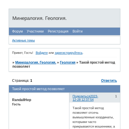
Минералогия. Геология.
Форум
Участники
Регистрация
Войти
Активные темы
Привет, Гость!
Войдите
или
зарегистрируйтесь
.
»
Минералогия. Геология.
»
Геология
»
Такой простой метод
позволяет
Страница:
1
Ответить
Такой простой метод позволяет
Поделиться
2023-
1
RandallHep
12-28 12:37:54
Гость
Такой простой метод
позволяет отсечь
вымышленные координаты,
которыми часто
прикрываются мошенники, а