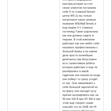
кантора,которая за счет
своих клиентов построила
себе 5-ти этажный бизнес
центр WS ))) вы только
посмотрите какое громкое
название WS(Wall Street) и
еще рядом 3-х этажную
гостиницу.Такие шарлатаны
как они должны сидеть в
тюрьме. В этой компании
работают как они любят себя
называть профессионалы с
большой буквы а на самом
деле просто полнейшие
дилетанты,там безусловно
есть талантливые ребята
которые работают и еще не
разобрались в какой
гадючник они попали но когда
они поймут то сразу уходят
от них .Они заманивают к
себе большой зарплатой но
по факту они находят кучу
причин оштрафовать вас на
50 или 100 $ при ЗП 300 и при
этом еще говорят скажи
спасибо что не 150$ <br>Я
имел счастье общаться с