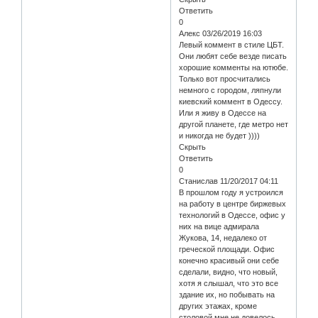
Ответить
0
Алекс 03/26/2019 16:03
Левый коммент в стиле ЦБТ.
Они любят себе везде писать
хорошие комменты на ютюбе.
Только вот просчитались
немного с городом, ляпнули
киевский коммент в Одессу.
Или я живу в Одессе на
другой планете, где метро нет
и никогда не будет ))))
Скрыть
Ответить
0
Станислав 11/20/2017 04:11
В прошлом году я устроился
на работу в центре биржевых
технологий в Одессе, офис у
них на вице адмирала
Жукова, 14, недалеко от
греческой площади. Офис
конечно красивый они себе
сделали, видно, что новый,
хотя я слышал, что это все
здание их, но побывать на
других этажах, кроме
столовой мне не довелось.