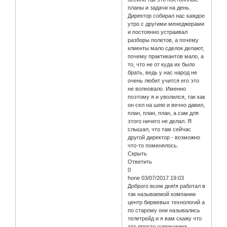
планы и задачи на день.
Директор собирал нас каждое
утро с другими менеджерами
и постоянно устраивал
разборы полетов, а почему
клиенты мало сделок делают,
почему практикантов мало, а
то, что не от куда их было
брать, ведь у нас народ не
очень любит учится его это
не волновало. Именно
поэтому я и уволился, так как
он сел на шею и вечно давил,
план, план, план, а сам для
этого ничего не делал. Я
слышал, что там сейчас
другой директор - возможно
что-то поменялось.
Скрыть
Ответить
0
hone 03/07/2017 19:03
Доброго всем дня!я работал в
так называемой компании
центр биржевых технологий а
по старому они назывались
телетрейд и я вам скажу что
это просто шарашкина