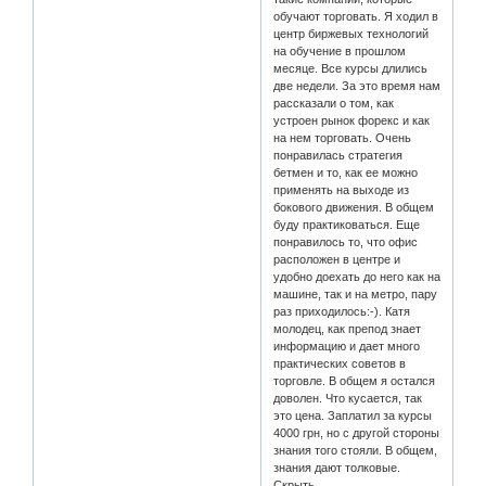
обучают торговать. Я ходил в
центр биржевых технологий
на обучение в прошлом
месяце. Все курсы длились
две недели. За это время нам
рассказали о том, как
устроен рынок форекс и как
на нем торговать. Очень
понравилась стратегия
бетмен и то, как ее можно
применять на выходе из
бокового движения. В общем
буду практиковаться. Еще
понравилось то, что офис
расположен в центре и
удобно доехать до него как на
машине, так и на метро, пару
раз приходилось:-). Катя
молодец, как препод знает
информацию и дает много
практических советов в
торговле. В общем я остался
доволен. Что кусается, так
это цена. Заплатил за курсы
4000 грн, но с другой стороны
знания того стояли. В общем,
знания дают толковые.
Скрыть