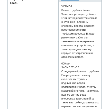
Гость
УСЛУГИ
Ремонт турбин в Киеве
Замена картриджа турбины
Этот метод является самым
быстрым и надежным
способом восстановления
работоспособности
турбокомпрессора. В ходе
ремонтных работ мы
заменяем все внутренние
компоненты устройства, а
также проводим очистку
корпуса от загрязнений и
отложений нагара.
600 грн
ЗАПИСАТЬСЯ
Стандартный ремонт турбины
Подразумевает замену
скользящих втулок и
подшипника опоры,
балансировку вала, очистку
масляной системы на впуске,
полное снятие всех
инородных загрязнений, а
также настройку до заводских
параметров на специальном