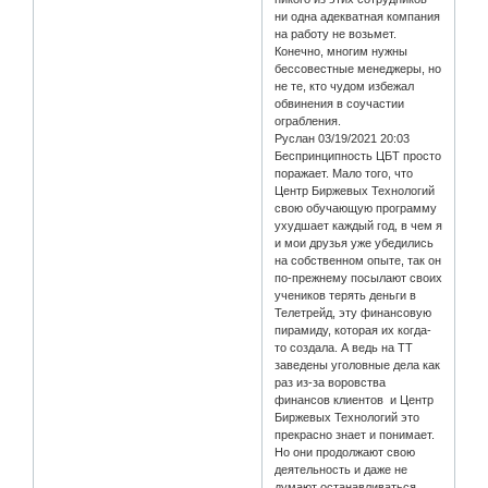
ни одна адекватная компания
на работу не возьмет.
Конечно, многим нужны
бессовестные менеджеры, но
не те, кто чудом избежал
обвинения в соучастии
ограбления.
Руслан 03/19/2021 20:03
Беспринципность ЦБТ просто
поражает. Мало того, что
Центр Биржевых Технологий
свою обучающую программу
ухудшает каждый год, в чем я
и мои друзья уже убедились
на собственном опыте, так он
по-прежнему посылают своих
учеников терять деньги в
Телетрейд, эту финансовую
пирамиду, которая их когда-
то создала. А ведь на ТТ
заведены уголовные дела как
раз из-за воровства
финансов клиентов и Центр
Биржевых Технологий это
прекрасно знает и понимает.
Но они продолжают свою
деятельность и даже не
думают останавливаться