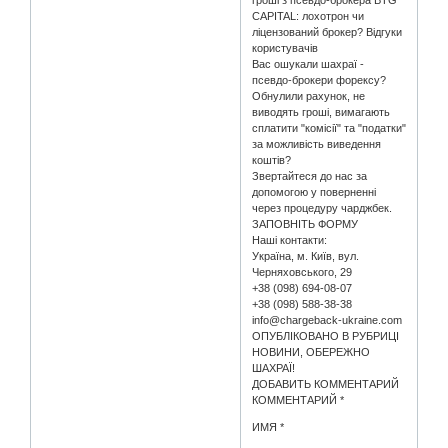
гроші з псевдо-брокера BTG
CAPITAL: лохотрон чи
ліцензований брокер? Відгуки
користувачів
Вас ошукали шахраї -
псевдо-брокери форексу?
Обнулили рахунок, не
виводять гроші, вимагають
сплатити "комісії" та "податки"
за можливість виведення
коштів?
Звертайтеся до нас за
допомогою у поверненні
через процедуру чарджбек.
ЗАПОВНІТЬ ФОРМУ
Наші контакти:
Україна, м. Київ, вул.
Черняховського, 29
+38 (098) 694-08-07
+38 (098) 588-38-38
info@chargeback-ukraine.com
ОПУБЛІКОВАНО В РУБРИЦІ
НОВИНИ, ОБЕРЕЖНО
ШАХРАЇ!
ДОБАВИТЬ КОММЕНТАРИЙ
КОММЕНТАРИЙ *
ИМЯ *