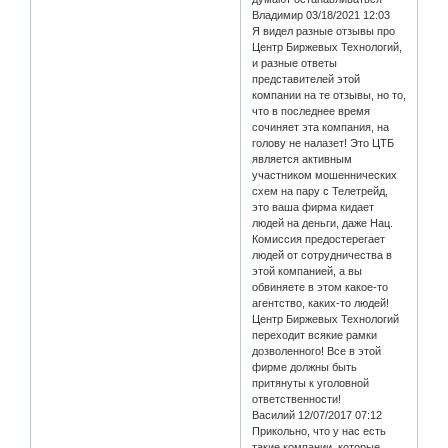
Владимир 03/18/2021 12:03
Я видел разные отзывы про
Центр Биржевых Технологий,
и разные ответы
представителей этой
компании на те отзывы, но то,
что в последнее время
сочиняет эта компания, на
голову не налазет! Это ЦТБ
является активным
участником мошеннических
схем на пару с Телетрейд,
это ваша фирма кидает
людей на деньги, даже Нац.
Комиссия предостерегает
людей от сотрудничества в
этой компанией, а вы
обвиняете в этом какое-то
агентство, каких-то людей!
Центр Биржевых Технологий
переходит всякие рамки
дозволенного! Все в этой
фирме должны быть
притянуты к уголовной
ответственности!
Василий 12/07/2017 07:12
Прикольно, что у нас есть
такие компании, которые