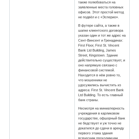
также полюбоваться на
заявленные места головных
офисов. Этот простой метод
не подвёл и с «Эсперио».
В футере сайта, а также в
шапке клиентского договора
указан один и тот же адрес на
Сент-Винсент и Гренадинах:
First Floor, First St. Vincent
Bank Ltd Building, James
Street, Kingstown. Здание
действительно существует, и
оно напрямую связано с
финансовой системой.
Находится в нём ровно то,
что мошенники не
удосужились вычистить из
адреса: First St. Vincent Bank
Ltd Building. То есть главный
банк страны.
Несмотря на миниатюрность
учреждения в карликовом
государстве, офшорный банк
не бедствует и уж точно не
докатился до сдачи в аренду
первого этажа здания
всяческим проходимцам.