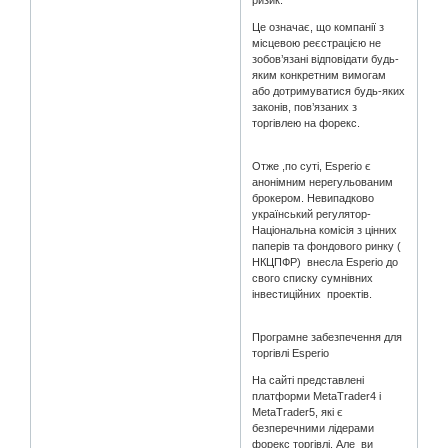
ризик.
Це означає, що компанії з
місцевою реєстрацією не
зобов’язані відповідати будь-
яким конкретним вимогам
або дотримуватися будь-яких
законів, пов’язаних з
торгівлею на форекс.
Отже ,по суті, Esperio є
анонімним нерегульованим
брокером. Невипадково
український регулятор-
Національна комісія з цінних
паперів та фондового ринку (
НКЦПФР) внесла Esperio до
свого списку сумнівних
інвестиційних проектів.
Програмне забезпечення для
торгівлі Esperio
На сайті представлені
платформи MetaTrader4 і
MetaTrader5, які є
безперечними лідерами
форекс торгівлі. Але ви