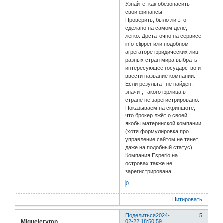
Узнайте, как обезопасить
свои финансы
Проверить, было ли это
сделано на самом деле,
легко. Достаточно на сервисе
info-clipper или подобном
агрегаторе юридических лиц
разных стран мира выбрать
интересующее государство и
ввести название компании.
Если результат не найден,
значит, такого юрлица в
стране не зарегистрировано.
Показываем на скриншоте,
что брокер лжёт о своей
якобы материнской компании
(хотя формулировка про
управление сайтом не тянет
даже на подобный статус).
Компания Esperio на
островах также не
зарегистрирована.
0
Цитировать
Поделиться
2024-
5
Miguelerymn
02-22 18:50:59