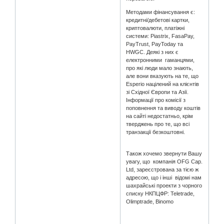
Методами фінансування є:
кредитні/дебетові картки,
криптовалюти, платіжні
системи: Piastrix, FasaPay,
PayTrust, PayToday та
HWGC. Деякі з них є
електронними гаманцями,
про які люди мало знають,
але вони вказують на те, що
Esperio націлений на клієнтів
зі Східної Європи та Азії.
Інформації про комісії з
поповнення та виводу коштів
на сайті недостатньо, крім
тверджень про те, що всі
транзакції безкоштовні.
Також хочемо звернути Вашу
увагу, що компанія OFG Cap.
Ltd, зареєстрована за тією ж
адресою, що і інші відомі нам
шахрайські проекти з чорного
списку НКПЦФР: Teletrade,
Olimptrade, Binomo