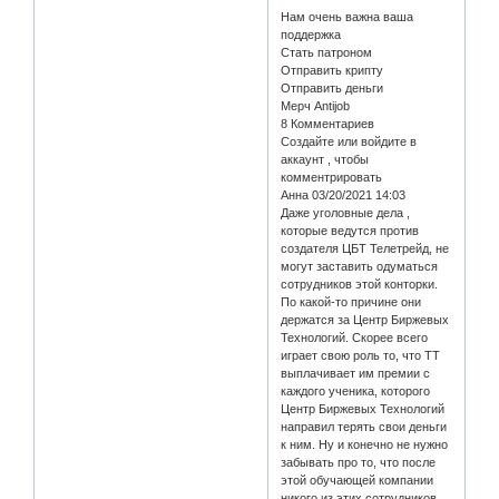
Нам очень важна ваша
поддержка
Стать патроном
Отправить крипту
Отправить деньги
Мерч Antijob
8 Комментариев
Создайте или войдите в
аккаунт , чтобы
комментрировать
Анна 03/20/2021 14:03
Даже уголовные дела ,
которые ведутся против
создателя ЦБТ Телетрейд, не
могут заставить одуматься
сотрудников этой конторки.
По какой-то причине они
держатся за Центр Биржевых
Технологий. Скорее всего
играет свою роль то, что ТТ
выплачивает им премии с
каждого ученика, которого
Центр Биржевых Технологий
направил терять свои деньги
к ним. Ну и конечно не нужно
забывать про то, что после
этой обучающей компании
никого из этих сотрудников