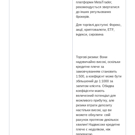
платформи MetaTrader,
рекомендується звертатися
до інших регульованих
брокерів.
Для торгівлі доступні: Форекс,
акції, криптовалюти, ETF,
індекси, сировина
Торгові ризики: Вони
надзвичайно високі, оскільки
кредитне плече за
замовчуванням становить
1:500, а коефіцієнт може бути
збільшений до 1:1000 за
запитом клієнта. Обидва
коефіцієнти мають
величезний потенціал для
можливого прибутку, але
ризики втрати депозиту
настільки високі, що ви
можете обнулити свій
рахунок протягом декількох
хвилин! Надвисоке кредитне
плече є недоліком, ніж
перевагою.