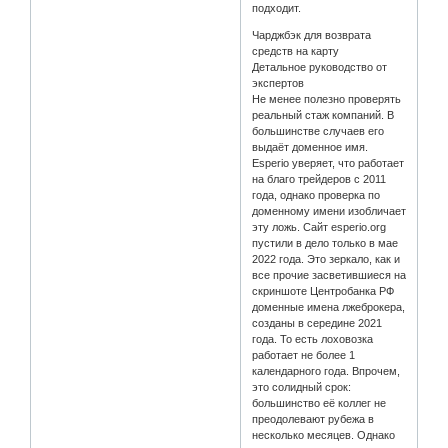
подходит.
Чарджбэк для возврата
средств на карту
Детальное руководство от
экспертов
Не менее полезно проверять
реальный стаж компаний. В
большинстве случаев его
выдаёт доменное имя.
Esperio уверяет, что работает
на благо трейдеров с 2011
года, однако проверка по
доменному имени изобличает
эту ложь. Сайт esperio.org
пустили в дело только в мае
2022 года. Это зеркало, как и
все прочие засветившиеся на
скриншоте Центробанка РФ
доменные имена лжеброкера,
созданы в середине 2021
года. То есть лоховозка
работает не более 1
календарного года. Впрочем,
это солидный срок:
большинство её коллег не
преодолевают рубежа в
несколько месяцев. Однако