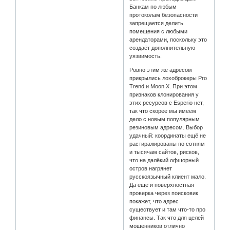
Банкам по любым
протоколам безопасности
запрещается делить
помещения с любыми
арендаторами, поскольку это
создаёт дополнительную
уязвимость.
Ровно этим же адресом
прикрылись лохоброкеры Pro
Trend и Moon X. При этом
признаков клонирования у
этих ресурсов с Esperio нет,
так что скорее мы имеем
дело с новым популярным
резиновым адресом. Выбор
удачный: координаты ещё не
растиражированы по сотням
и тысячам сайтов, рисков,
что на далёкий офшорный
остров нагрянет
русскоязычный клиент мало.
Да ещё и поверхностная
проверка через поисковик
покажет, что адрес
существует и там что-то про
финансы. Так что для целей
мошенников отлично