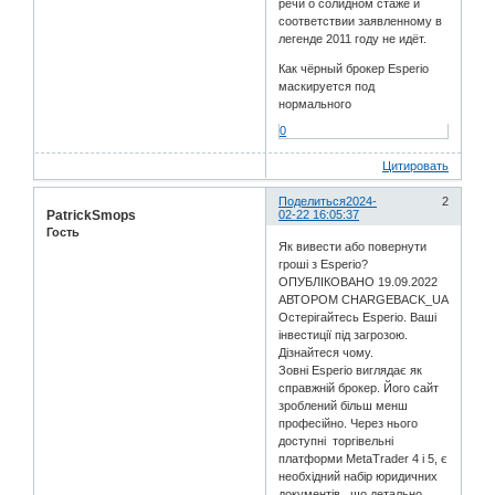
речи о солидном стаже и
соответствии заявленному в
легенде 2011 году не идёт.
Как чёрный брокер Esperio
маскируется под
нормального
0
Цитировать
Поделиться
2024-
2
PatrickSmops
02-22 16:05:37
Гость
Як вивести або повернути
гроші з Esperio?
ОПУБЛІКОВАНО 19.09.2022
АВТОРОМ CHARGEBACK_UA
Остерігайтесь Esperio. Ваші
інвестиції під загрозою.
Дізнайтеся чому.
Зовні Esperio виглядає як
справжній брокер. Його сайт
зроблений більш менш
професійно. Через нього
доступні торгівельні
платформи MetaTrader 4 і 5, є
необхідний набір юридичних
документів, що детально