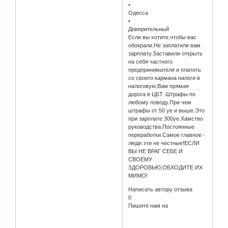
•
Одесса
•
Доверительный
Если вы хотите,чтобы вас
обокрали.Не заплатили вам
зарплату.Заставили открыть
на себя частного
предпринимателя и платить
со своего кармана налоги в
налоговую.Вам прямая
дорога в ЦБТ. Штрафы по
любому поводу.При чем
штрафы от 50 уе и выше.Это
при зарплате 300уе.Хамство
руководства.Постоянные
переработки.Самое главное -
люди эти не честные!ЕСЛИ
ВЫ НЕ ВРАГ СЕБЕ И
СВОЕМУ
ЗДОРОВЬЮ,ОБХОДИТЕ ИХ
МИМО!
Написать автору отзыва
0
Пишите нам на