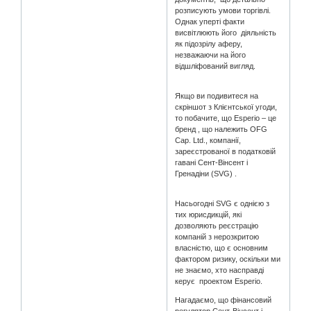
розписують умови торгівлі.
Однак уперті факти
висвітлюють його діяльність
як підозрілу аферу,
незважаючи на його
відшліфований вигляд.
Якщо ви подивитеся на
скріншот з Клієнтської угоди,
то побачите, що Esperio – це
бренд , що належить OFG
Cap. Ltd., компанії,
зареєстрованої в податковій
гавані Сент-Вінсент і
Гренадіни (SVG) .
Насьогодні SVG є однією з
тих юрисдикцій, які
дозволяють реєстрацію
компаній з нерозкритою
власністю, що є основним
фактором ризику, оскільки ми
не знаємо, хто насправді
керує проектом Esperio.
Нагадаємо, що фінансовий