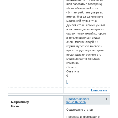
шли работать в телетреид
<br>особенно на 4 этаж
<br>там работает упырь по
имени лёня да да именно с
маленькой буквы "л",он
думает что он самый умный
а на самом деле он один из
самых тупых людей которого
я только видел а я видел
очень многих людей. Он
крутит мутит что то свое и
при этом руководство даже
не догадываеться что этот
мудак делает с деньгами
компании
Скрыть
Ответить
0
0
Цитировать
Поделиться
2024-
4
RalphRurdy
02-22 16:22:26
Гость
Содержание статьи
Проверка информации о