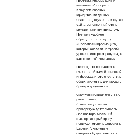
Проверка информации о
компании «Эсперио»
Кладезем базовых
юридических данных
являются документы и футер
сайта, заполненный очень
мелким, слепым шрифтом.
Поэтому удобнее
обращаться к разделу
«Правовая информация»,
который сослали на третий
уровень интернет-ресурса, в
категорию «О компании».
Первое, что бросается в
глаза в этой самой правовой
информации, это отсутствие
обоих ключевых для каждого
брокера документов:
скан-копии свидетельства о
регистрации,
бланка лицензии на
брокерскую деятельность.
Это настораживающий
фактор, который сразу
понижает степень доверия к
Esperio. А ключевые
сведения будем выяснять