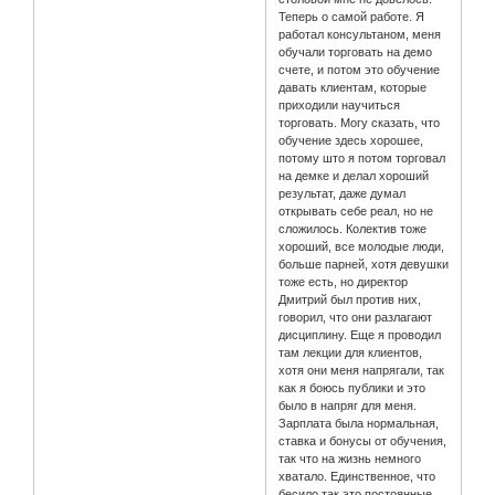
Теперь о самой работе. Я
работал консультаном, меня
обучали торговать на демо
счете, и потом это обучение
давать клиентам, которые
приходили научиться
торговать. Могу сказать, что
обучение здесь хорошее,
потому што я потом торговал
на демке и делал хороший
результат, даже думал
открывать себе реал, но не
сложилось. Колектив тоже
хороший, все молодые люди,
больше парней, хотя девушки
тоже есть, но директор
Дмитрий был против них,
говорил, что они разлагают
дисциплину. Еще я проводил
там лекции для клиентов,
хотя они меня напрягали, так
как я боюсь публики и это
было в напряг для меня.
Зарплата была нормальная,
ставка и бонусы от обучения,
так что на жизнь немного
хватало. Единственное, что
бесило так это постоянные