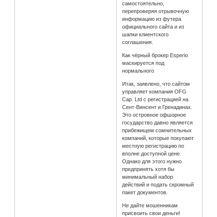
самостоятельно,
перепроверяя отрывочную
информацию из футера
официального сайта и из
шапки клиентского
соглашения.
Как чёрный брокер Esperio
маскируется под
нормального
Итак, заявлено, что сайтом
управляет компания OFG
Cap. Ltd с регистрацией на
Сент-Винсент и Гренадинах.
Это островное офшорное
государство давно является
прибежищем сомнительных
компаний, которые покупают
местную регистрацию по
вполне доступной цене.
Однако для этого нужно
предпринять хотя бы
минимальный набор
действий и подать скромный
пакет документов.
Не дайте мошенникам
присвоить свои деньги!