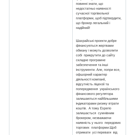
повинні знати, що
недостатньо наявності
сучасної торгівельної
платформи, щоб підтвердити,
що брокер легальний і
надійний!
Шахрайські проекти добре
фінансуються жертвами
обману і можуть дозволити
собі прикрутити до сайту
складне програмне
забезпечення та інші
інструменти. Але, попри все,
офшорний характер
діяльності компанії,
відсутність ліцензії та
попередження українського
фінансового регулятора
залишаються найбільшими
індикаторами ризику втрати
коштів. А тому Esperio
залишається сумнівним
брокером, незважаючи
наявність у нього передових
торгових платформи.Щоб
отримати усі переваги від