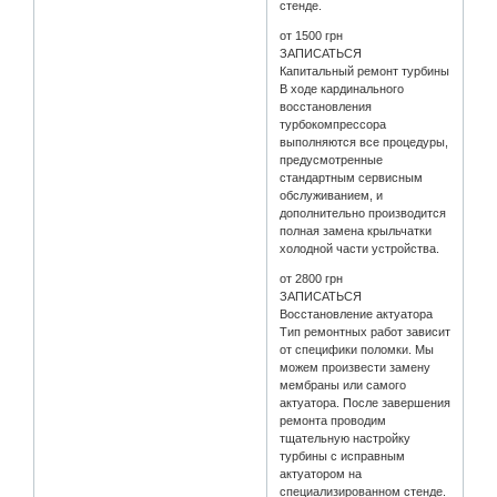
стенде.
от 1500 грн
ЗАПИСАТЬСЯ
Капитальный ремонт турбины
В ходе кардинального
восстановления
турбокомпрессора
выполняются все процедуры,
предусмотренные
стандартным сервисным
обслуживанием, и
дополнительно производится
полная замена крыльчатки
холодной части устройства.
от 2800 грн
ЗАПИСАТЬСЯ
Восстановление актуатора
Тип ремонтных работ зависит
от специфики поломки. Мы
можем произвести замену
мембраны или самого
актуатора. После завершения
ремонта проводим
тщательную настройку
турбины с исправным
актуатором на
специализированном стенде.