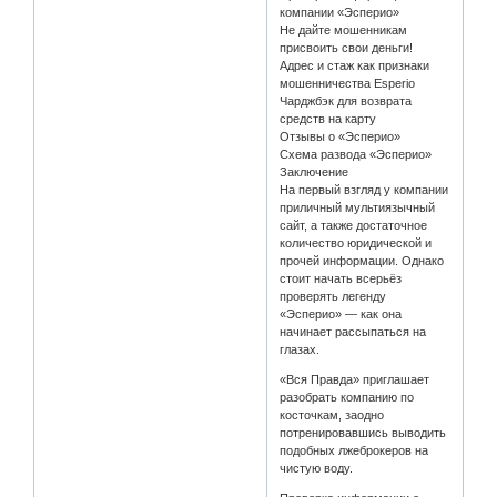
компании «Эсперио»
Не дайте мошенникам
присвоить свои деньги!
Адрес и стаж как признаки
мошенничества Esperio
Чарджбэк для возврата
средств на карту
Отзывы о «Эсперио»
Схема развода «Эсперио»
Заключение
На первый взгляд у компании
приличный мультиязычный
сайт, а также достаточное
количество юридической и
прочей информации. Однако
стоит начать всерьёз
проверять легенду
«Эсперио» — как она
начинает рассыпаться на
глазах.
«Вся Правда» приглашает
разобрать компанию по
косточкам, заодно
потренировавшись выводить
подобных лжеброкеров на
чистую воду.