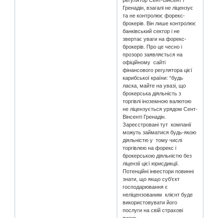
регулятор Сент-Вінсент і
Гренадін, взагалі не ліцензує
та не контролює форекс-
брокерів. Він лише контролює
банківський сектор і не
звертає уваги на форекс-
брокерів. Про це чесно і
прозоро заявляється на
офіційному сайті
фінансового регулятора цієї
карибської країни: “будь
ласка, майте на увазі, що
брокерська діяльність з
торгівлі іноземною валютою
не ліцензується урядом Сент-
Вінсенті Гренадін.
Зареєстровані тут компанії
можуть займатися будь-якою
діяльністю у тому числі
торгівлею на форекс і
брокерською діяльністю без
ліцензії цієї юрисдикції.
Потенційні інвестори повинні
знати, що якщо суб’єкт
господарювання є
неліцензованим клієнт буде
використовувати його
послуги на свій страхові