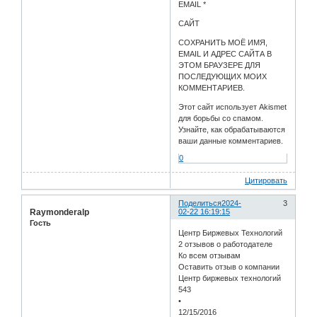
EMAIL *
САЙТ
СОХРАНИТЬ МОЁ ИМЯ,
EMAIL И АДРЕС САЙТА В
ЭТОМ БРАУЗЕРЕ ДЛЯ
ПОСЛЕДУЮЩИХ МОИХ
КОММЕНТАРИЕВ.
Этот сайт использует Akismet
для борьбы со спамом.
Узнайте, как обрабатываются
ваши данные комментариев.
0
Цитировать
Поделиться
2024-
3
Raymonderalp
02-22 16:19:15
Гость
Центр Биржевых Технологий
2 отзывов о работодателе
Ко всем отзывам
Оставить отзыв о компании
Центр биржевых технологий
543
•
12/15/2016